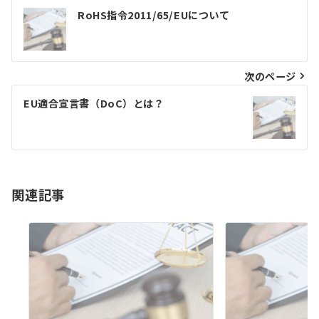
投
RoHS指令2011/65/EUについて
稿
ナ
ビ
次のページ
ゲ
EU適合宣言書（DoC）とは？
ー
シ
ョ
関連記事
ン