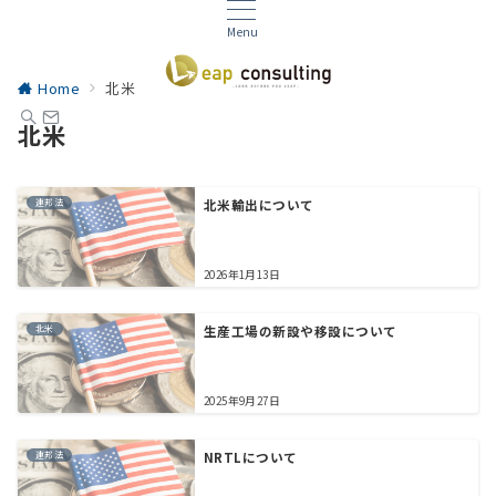
Menu
Home
北米
北米
連邦法
北米輸出について
2026年1月13日
北米
生産工場の新設や移設について
2025年9月27日
連邦法
NRTLについて