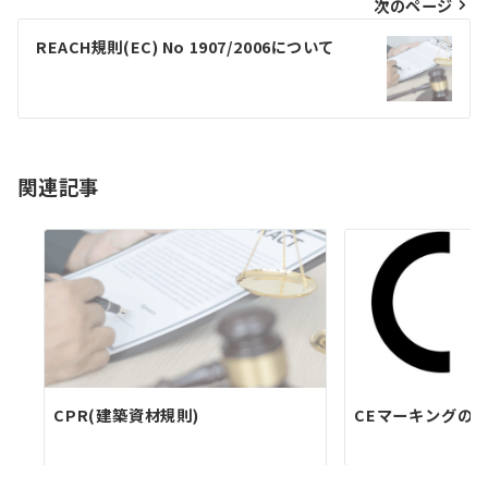
ビ
次のページ
ゲ
REACH規則(EC) No 1907/2006について
ー
シ
ョ
関連記事
ン
CPR(建築資材規則)
CEマーキングの