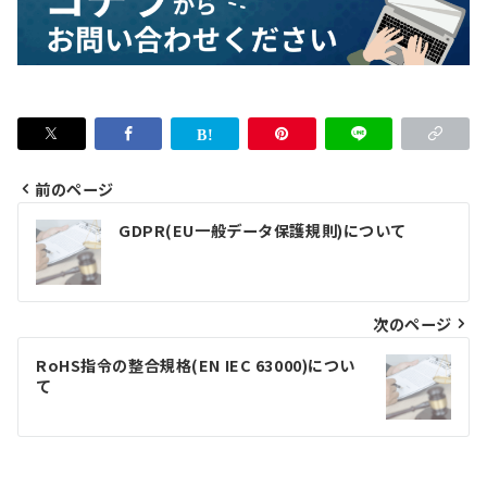
前のページ
投
GDPR(EU一般データ保護規則)について
稿
ナ
ビ
次のページ
ゲ
RoHS指令の整合規格(EN IEC 63000)につい
て
ー
シ
ョ