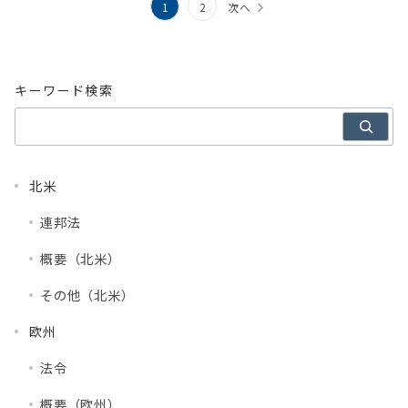
投
1
2
次へ
稿
の
キーワード検索
ペ
ー
ジ
北米
送
り
連邦法
概要（北米）
その他（北米）
欧州
法令
概要（欧州）